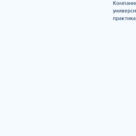
Компания
универс
практика