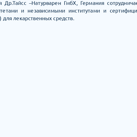
 Др.Тайсс –Натурварен ГмбХ, Германия сотрудничае
итетами и независимыми институтами и сертифиц
) для лекарственных средств.