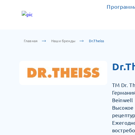
Программа
Главная
Наши бренды
Dr.Theiss
Dr.T
ТМ Dr. T
Германи
Beinwell
Высокое 
рецептур
Ежегодн
востребо