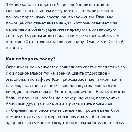
Зимние холода и короткий световой день негативно
сказывается на нашем иммунитете. Прием витаминов
поможет организму восстановить свои силы. Главным
помощником станет витамин «Д», который отвечает и за
кальциевый обмен, укрепляет нервную и кровеносную
систему. Высоким антиоксидантным действием обладает
витамин «С», источником энергии станут Омега-3 и Омега-6
кислоты.
Как побороть тоску?
Ограниченное количество солнечного света и тепла тяжело
и с эмоциональной точки зрения. Дайте отдых своей
эмоциональной сфере. Как природа засыпает зимой, так и
нам людям, стоит умерить свою деловую активность и в
холодное время года не быть в одиночестве. Нам нужно как
больше времени, особенно в вечерние часы, проводить с
близкими друзьями и семьей. Приглашайте друзей на
имбирный чай и расскажите семье как прошел день. Стоит
помнить, всех дел не переделаешь, лишь собственное
здоровье заслуживает того, чтобы о нем заботились всегда.